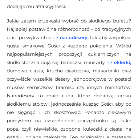
dodając mu atrakcyjności.
Jakie zatem przekąski wybrać do słodkiego bufetu?
Najlepiej postawić na różnorodność – od tradycyjnych
ciast po wykwintne
=>
nanodesery
,
tak aby zaspokoić
gusta smakowe Gości z każdego pokolenia. Wśród
najpopularniejszych propozycji cukierniczych na
słodki stół znajdują się: babeczki, minitarty,
=>
eklerki
,
domowe ciasta, kruche ciasteczka, makaroniki oraz
oczywiście wszelkie desery jednoporcjowe w postaci
musów, serniczków, tiramisu czy innych minitortów.
Nanodesery to małe cuda, które dodadzą uroku
słodkiemu stołowi, jednocześnie kusząc Gości, aby po
nie sięgnąć i ich skosztować. Ponadto ciekawym
pomysłem na uzupełnienie poczęstunku są cake
pops, czyli niewielkie, ozdobne kuleczki z ciasta na
patyku, oblane czekoladą. Ten oryginalny, a zarazem