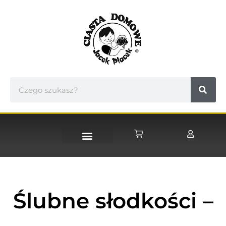
STRONA GŁÓWNA
Ślubne słodkości –