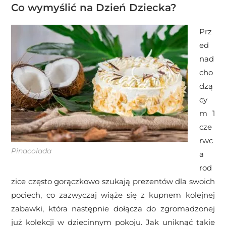
Co wymyślić na Dzień Dziecka?
Prz
ed
nad
cho
dzą
cy
m 1
cze
rwc
Pinacolada
a
rod
zice często gorączkowo szukają prezentów dla swoich
pociech, co zazwyczaj wiąże się z kupnem kolejnej
zabawki, która następnie dołącza do zgromadzonej
już kolekcji w dziecinnym pokoju. Jak uniknąć takie