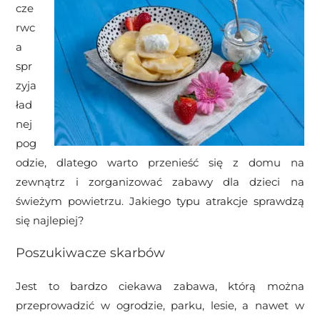
cze
rwc
a
spr
zyja
ład
nej
pog
odzie, dlatego warto przenieść się z domu na
zewnątrz i zorganizować zabawy dla dzieci na
świeżym powietrzu. Jakiego typu atrakcje sprawdzą
się najlepiej?
Poszukiwacze skarbów
Jest to bardzo ciekawa zabawa, którą można
przeprowadzić w ogrodzie, parku, lesie, a nawet w