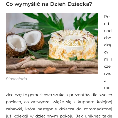
Co wymyślić na Dzień Dziecka?
Prz
ed
nad
cho
dzą
cy
m 1
cze
rwc
Pinacolada
a
rod
zice często gorączkowo szukają prezentów dla swoich
pociech, co zazwyczaj wiąże się z kupnem kolejnej
zabawki, która następnie dołącza do zgromadzonej
już kolekcji w dziecinnym pokoju. Jak uniknąć takie