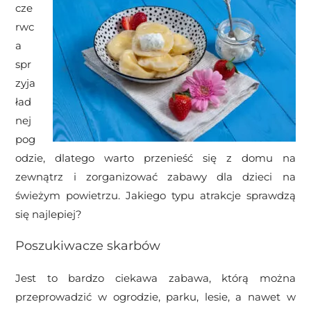
cze
rwc
a
spr
zyja
ład
nej
pog
odzie, dlatego warto przenieść się z domu na
zewnątrz i zorganizować zabawy dla dzieci na
świeżym powietrzu. Jakiego typu atrakcje sprawdzą
się najlepiej?
Poszukiwacze skarbów
Jest to bardzo ciekawa zabawa, którą można
przeprowadzić w ogrodzie, parku, lesie, a nawet w