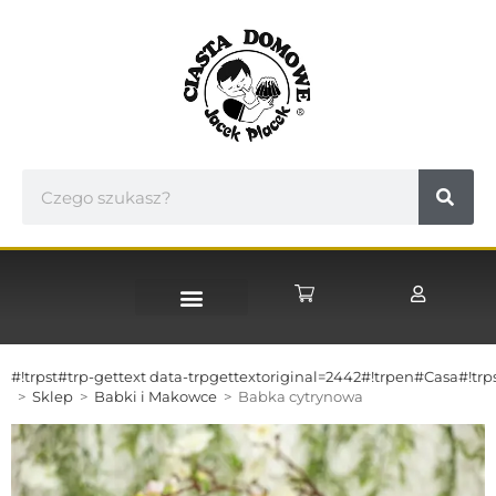
STRONA GŁÓWNA
#!trpst#trp-gettext data-trpgettextoriginal=2442#!trpen#Casa#!trp
>
Sklep
>
Babki i Makowce
>
Babka cytrynowa