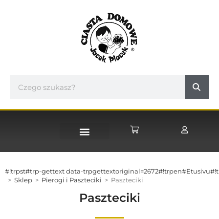
#!trpst#trp-gettext data-trpgettextoriginal=2672#!trpen#Etusivu#!t
>
Sklep
>
Pierogi i Paszteciki
>
Paszteciki
Paszteciki