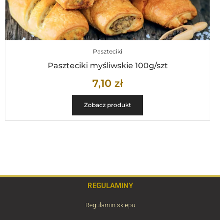
Paszteciki
Paszteciki myśliwskie 100g/szt
7,10
zł
Zobacz produkt
REGULAMINY
Regulamin sklepu