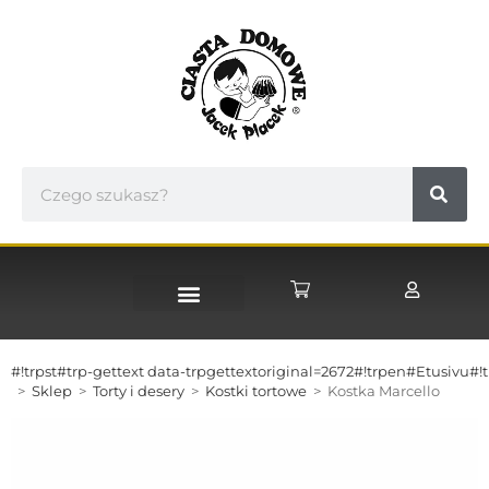
STRONA GŁÓWNA
#!trpst#trp-gettext data-trpgettextoriginal=2672#!trpen#Etusivu#!t
>
Sklep
>
Torty i desery
>
Kostki tortowe
>
Kostka Marcello