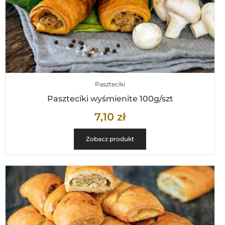
Paszteciki
Paszteciki wyśmienite 100g/szt
7,10
zł
Zobacz produkt