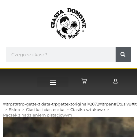
STRONA GŁÓWNA
#!trpst#trp-gettext data-trpgettextoriginal=2672#!trpen#Etusivu#!t
>
Sklep
>
Ciastka i ciasteczka
>
Ciastka sztukowe
>
Pączek z nadzieniem pistacjowym