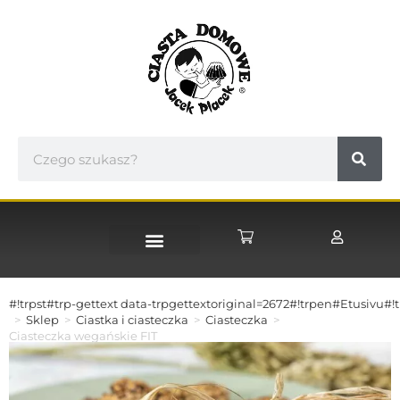
#!trpst#trp-gettext data-trpgettextoriginal=2672#!trpen#Etusivu#!t
>
Sklep
>
Ciastka i ciasteczka
>
Ciasteczka
>
Ciasteczka wegańskie FIT