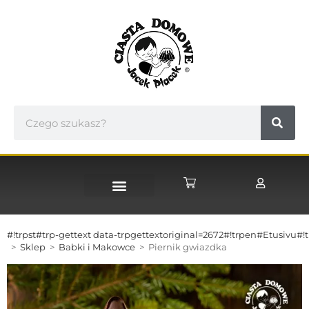
STRONA GŁÓWNA
#!trpst#trp-gettext data-trpgettextoriginal=2672#!trpen#Etusivu#!t
>
Sklep
>
Babki i Makowce
>
Piernik gwiazdka