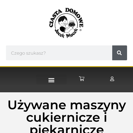
STRONA GŁÓWNA
Używane maszyny
cukiernicze i
piekarnicze