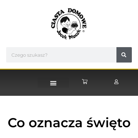
STRONA GŁÓWNA
Co oznacza święto