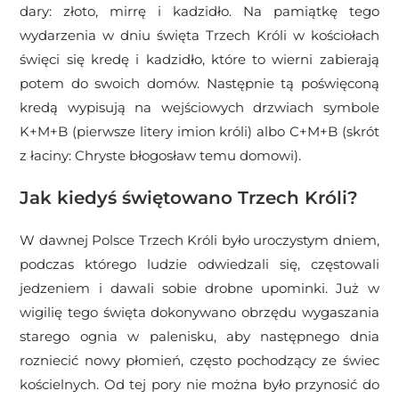
dary: złoto, mirrę i kadzidło. Na pamiątkę tego
wydarzenia w dniu święta Trzech Króli w kościołach
święci się kredę i kadzidło, które to wierni zabierają
potem do swoich domów. Następnie tą poświęconą
kredą wypisują na wejściowych drzwiach symbole
K+M+B (pierwsze litery imion króli) albo C+M+B (skrót
z łaciny: Chryste błogosław temu domowi).
Jak kiedyś świętowano Trzech Króli?
W dawnej Polsce Trzech Króli było uroczystym dniem,
podczas którego ludzie odwiedzali się, częstowali
jedzeniem i dawali sobie drobne upominki. Już w
wigilię tego święta dokonywano obrzędu wygaszania
starego ognia w palenisku, aby następnego dnia
rozniecić nowy płomień, często pochodzący ze świec
kościelnych. Od tej pory nie można było przynosić do