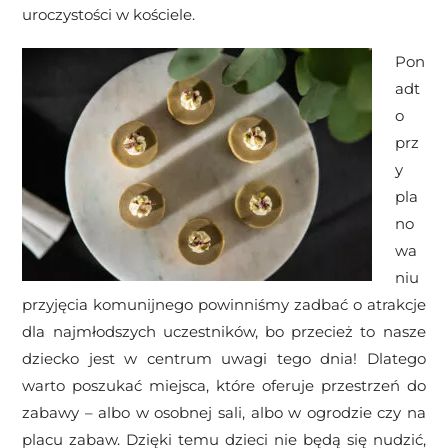
uroczystości w kościele.
Pon
adt
o
prz
y
pla
no
wa
niu
przyjęcia komunijnego powinniśmy zadbać o atrakcje
dla najmłodszych uczestników, bo przecież to nasze
dziecko jest w centrum uwagi tego dnia! Dlatego
warto poszukać miejsca, które oferuje przestrzeń do
zabawy – albo w osobnej sali, albo w ogrodzie czy na
placu zabaw. Dzięki temu dzieci nie będą się nudzić,