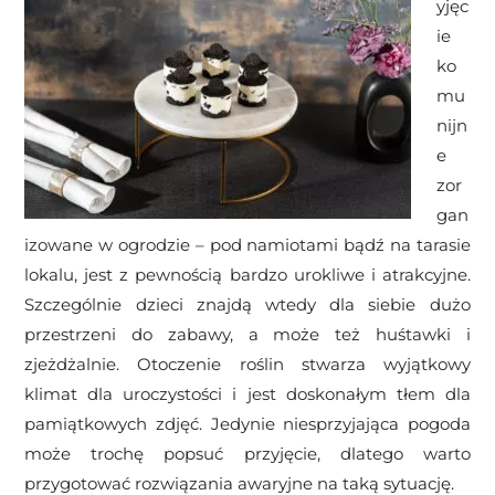
yjęc
ie
ko
mu
nijn
e
zor
gan
izowane w ogrodzie – pod namiotami bądź na tarasie
lokalu, jest z pewnością bardzo urokliwe i atrakcyjne.
Szczególnie dzieci znajdą wtedy dla siebie dużo
przestrzeni do zabawy, a może też huśtawki i
zjeżdżalnie. Otoczenie roślin stwarza wyjątkowy
klimat dla uroczystości i jest doskonałym tłem dla
pamiątkowych zdjęć. Jedynie niesprzyjająca pogoda
może trochę popsuć przyjęcie, dlatego warto
przygotować rozwiązania awaryjne na taką sytuację.