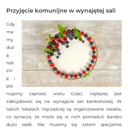
Przyjęcie komunijne w wynajętej sali
Gdy
ma
my
duż
ą
rod
zin
ę i
pla
nujemy zaprosić wielu Gości, najlepiej jest
zdecydować się na wynajęcie sali bankietowej. W
takich lokalach najczęściej są organizowane wesela,
co oznacza, że może się w nich pomieścić bardzo
dużo osób. Nie musimy się zatem specjalnie