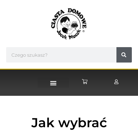
STRONA GŁÓWNA
Jak wybrać