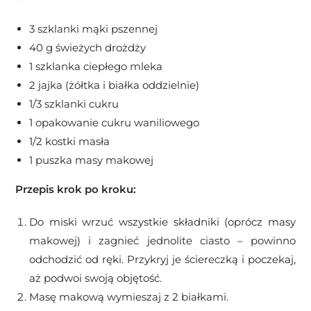
3 szklanki mąki pszennej
40 g świeżych drożdży
1 szklanka ciepłego mleka
2 jajka (żółtka i białka oddzielnie)
1/3 szklanki cukru
1 opakowanie cukru waniliowego
1/2 kostki masła
1 puszka masy makowej
Przepis krok po kroku:
Do miski wrzuć wszystkie składniki (oprócz masy
makowej) i zagnieć jednolite ciasto – powinno
odchodzić od ręki. Przykryj je ściereczką i poczekaj,
aż podwoi swoją objętość.
Masę makową wymieszaj z 2 białkami.