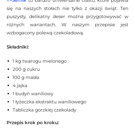
=>Sernik
to bardzo uniwersalne ciasto, które pojawia
się na naszych stołach nie tylko z okazji świąt. Ten
puszysty, delikatny deser można przygotowywać w
różnych wariantach. W naszym przepisie jest
wzbogacony polewą czekoladową.
Składniki:
1 kg twarogu mielonego
200 g cukru
100 g masła
4 jajka
1 budyń waniliowy
1 łyżeczka ekstraktu waniliowego
Tabliczka gorzkiej czekolady
Przepis krok po kroku: