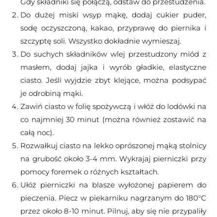
Gdy składniki się połączą, odstaw do przestudzenia.
Do dużej miski wsyp mąkę, dodaj cukier puder,
sodę oczyszczoną, kakao, przyprawę do piernika i
szczyptę soli. Wszystko dokładnie wymieszaj.
Do suchych składników wlej przestudzony miód z
masłem, dodaj jajka i wyrób gładkie, elastyczne
ciasto. Jeśli wyjdzie zbyt klejące, można podsypać
je odrobiną mąki.
Zawiń ciasto w folię spożywczą i włóż do lodówki na
co najmniej 30 minut (można również zostawić na
całą noc).
Rozwałkuj ciasto na lekko oprószonej mąką stolnicy
na grubość około 3-4 mm. Wykrajaj pierniczki przy
pomocy foremek o różnych kształtach.
Ułóż pierniczki na blasze wyłożonej papierem do
pieczenia. Piecz w piekarniku nagrzanym do 180°C
przez około 8-10 minut. Pilnuj, aby się nie przypaliły