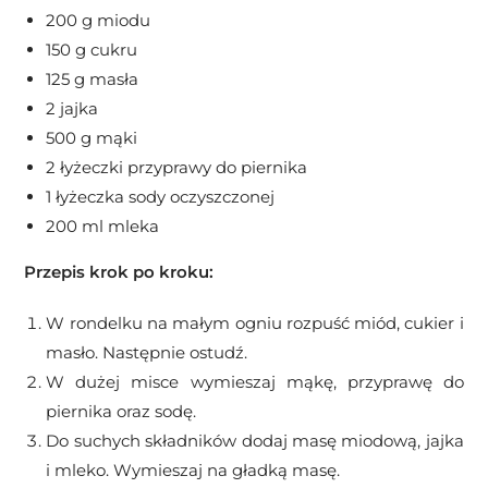
200 g miodu
150 g cukru
125 g masła
2 jajka
500 g mąki
2 łyżeczki przyprawy do piernika
1 łyżeczka sody oczyszczonej
200 ml mleka
Przepis krok po kroku:
W rondelku na małym ogniu rozpuść miód, cukier i
masło. Następnie ostudź.
W dużej misce wymieszaj mąkę, przyprawę do
piernika oraz sodę.
Do suchych składników dodaj masę miodową, jajka
i mleko. Wymieszaj na gładką masę.