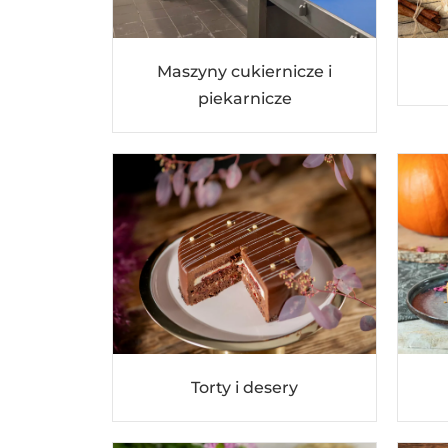
Maszyny cukiernicze i
piekarnicze
Torty i desery