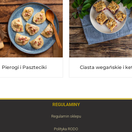
Pierogi i Paszteciki
Ciasta wegańskie i ke
REGULAMINY
Regulamin sklepu
Polityka RODO