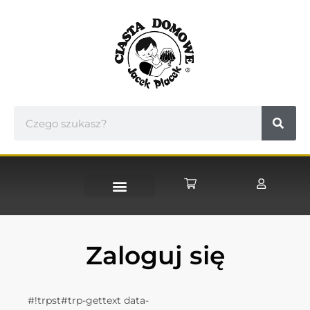
Zaloguj się
#!trpst#trp-gettext data-