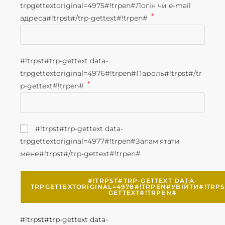
trpgettextoriginal=4975#!trpen#Логін чи e-mail
*
адреса#!trpst#/trp-gettext#!trpen#
#!trpst#trp-gettext data-
trpgettextoriginal=4976#!trpen#Пароль#!trpst#/tr
*
p-gettext#!trpen#
#!trpst#trp-gettext data-
trpgettextoriginal=4977#!trpen#Запам'ятати
мене#!trpst#/trp-gettext#!trpen#
#!TRPST#TRP-GETTEXT DATA-
TRPGETTEXTORIGINAL=4978#!TRPEN#УВІЙТИ#!TRPS
GETTEXT#!TRPEN#
#!trpst#trp-gettext data-