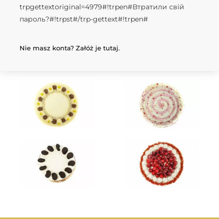
trpgettextoriginal=4979#!trpen#Втратили свій
пароль?#!trpst#/trp-gettext#!trpen#
Nie masz konta? Załóż je tutaj.