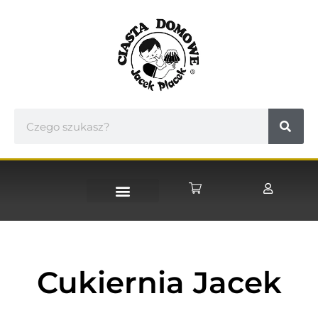
STRONA GŁÓWNA
Cukiernia Jacek