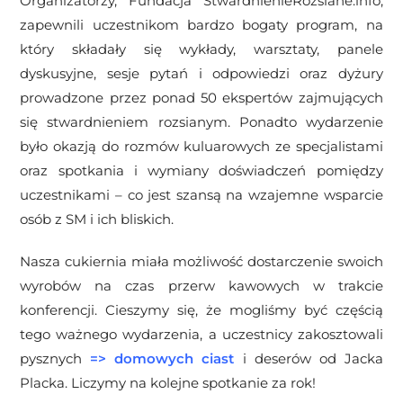
Organizatorzy, Fundacja StwardnienieRozsiane.info,
zapewnili uczestnikom bardzo bogaty program, na
który składały się wykłady, warsztaty, panele
dyskusyjne, sesje pytań i odpowiedzi oraz dyżury
prowadzone przez ponad 50 ekspertów zajmujących
się stwardnieniem rozsianym. Ponadto wydarzenie
było okazją do rozmów kuluarowych ze specjalistami
oraz spotkania i wymiany doświadczeń pomiędzy
uczestnikami – co
jest szansą na wzajemne wsparcie
osób z SM i ich bliskich.
Nasza cukiernia miała możliwość dostarczenie swoich
wyrobów na czas przerw kawowych w trakcie
konferencji. Cieszymy się, że mogliśmy być częścią
tego ważnego wydarzenia, a uczestnicy zakosztowali
pysznych
=>
domowych ciast
i deserów od Jacka
Placka. Liczymy na kolejne spotkanie za rok!