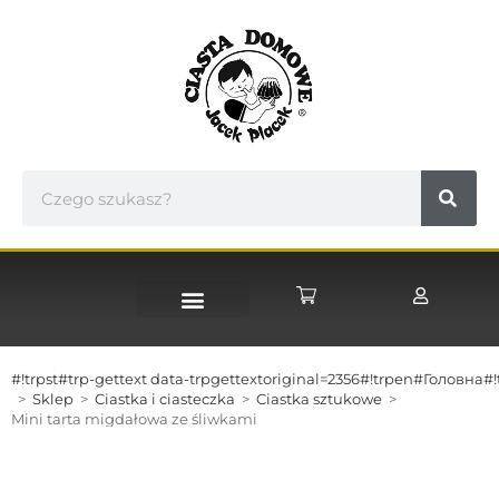
STRONA GŁÓWNA
#!trpst#trp-gettext data-trpgettextoriginal=2356#!trpen#Головна#!
>
Sklep
>
Ciastka i ciasteczka
>
Ciastka sztukowe
>
Mini tarta migdałowa ze śliwkami