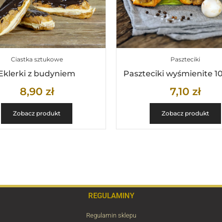
Ciastka sztukowe
Paszteciki
Eklerki z budyniem
Paszteciki wyśmienite 1
8,90
zł
7,10
zł
Zobacz produkt
Zobacz produkt
REGULAMINY
Regulamin sklepu