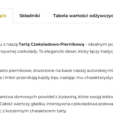
pis
Składniki
Tabela wartości odżywczy
u z naszą
Tartą Czekoladowo-Piernikową
– idealnym p
nsywnej czekolady. To elegancki deser, który łączy tra
 ciasto piernikowe, stworzone na bazie naszej autorskiej
i imbir przenikają każdy kęs, nadając mu charakterystycz
warstwa domowych powideł z żurawiną, które swoją lek
 Całość wieńczy gładka, intensywna czekoladowa polewa,
ąc z korzennym charakterem tarty.