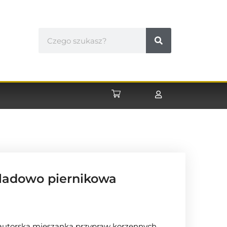
oladowo piernikowa
autorską mieszanką przypraw korzennych,