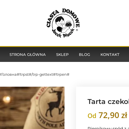
STRONA GŁÓWNA
SKLEP
BLOG
KONTAKT
n#Головна#!trpst#/trp-gettext#!trpen#
Tarta czek
72,90
zł
Od
Piernikowy spód z 