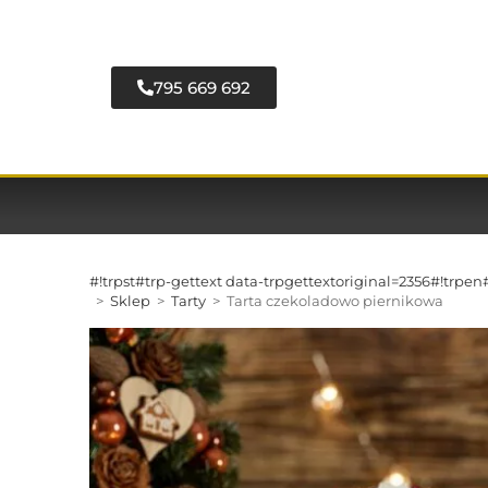
795 669 692
#!trpst#trp-gettext data-trpgettextoriginal=2356#!trpe
>
Sklep
>
Tarty
>
Tarta czekoladowo piernikowa