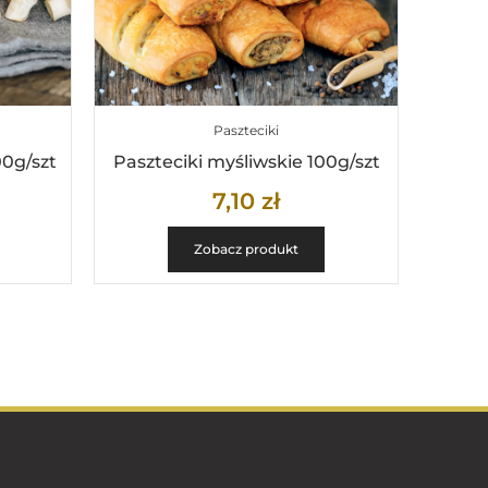
Paszteciki
00g/szt
Paszteciki myśliwskie 100g/szt
7,10
zł
Zobacz produkt