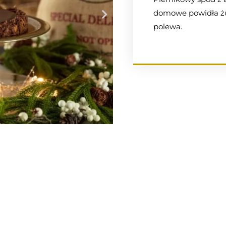
domowe powidła żu
polewa.