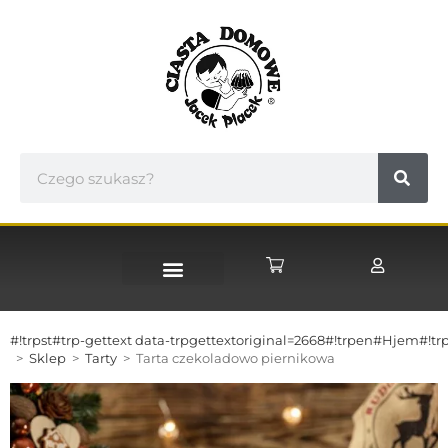
STRONA GŁÓWNA
#!trpst#trp-gettext data-trpgettextoriginal=2668#!trpen#Hjem#!trp
>
Sklep
>
Tarty
>
Tarta czekoladowo piernikowa