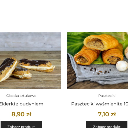
Ciastka sztukowe
Paszteciki
Eklerki z budyniem
Paszteciki wyśmienite 1
8,90
zł
7,10
zł
Zobacz produkt
Zobacz produkt