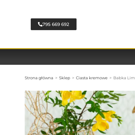
795 669 692
Strona główna
>
Sklep
>
Ciasta kremowe
>
Babka Lim