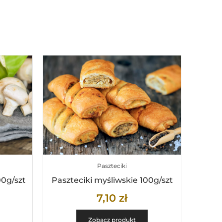
Paszteciki
00g/szt
Paszteciki myśliwskie 100g/szt
7,10
zł
Zobacz produkt