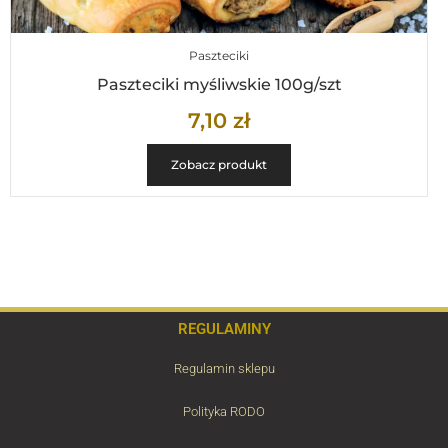
Paszteciki
Paszteciki myśliwskie 100g/szt
7,10
zł
Zobacz produkt
REGULAMINY
Regulamin sklepu
Polityka RODO