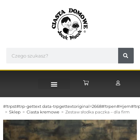
STRONA GŁÓWNA
#!trpst#trp-gettext data-trpgettextoriginal=2668#!trpen#Hjem#!trp
>
Sklep
>
Ciasta kremowe
>
Zestaw słodka paczka – dla firm