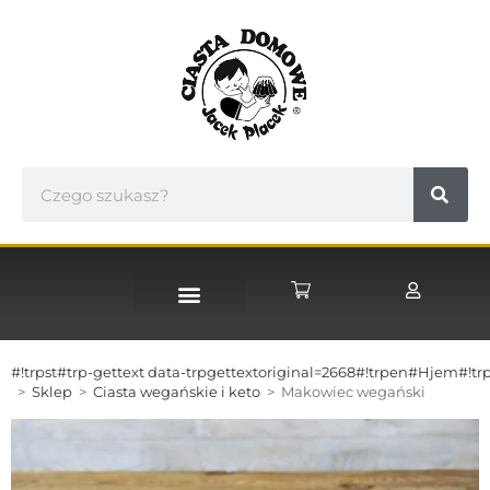
STRONA GŁÓWNA
#!trpst#trp-gettext data-trpgettextoriginal=2668#!trpen#Hjem#!trp
>
Sklep
>
Ciasta wegańskie i keto
>
Makowiec wegański