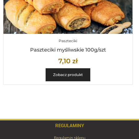
Paszteciki
Paszteciki myśliwskie 100g/szt
7,10
zł
Zobacz produkt
REGULAMINY
Regulamin sklepu