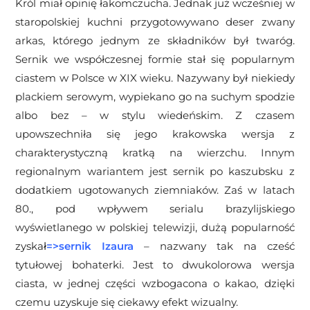
Król miał opinię łakomczucha. Jednak już wcześniej w
staropolskiej kuchni przygotowywano deser zwany
arkas, którego jednym ze składników był twaróg.
Sernik we współczesnej formie stał się popularnym
ciastem w Polsce w XIX wieku. Nazywany był niekiedy
plackiem serowym, wypiekano go na suchym spodzie
albo bez – w stylu wiedeńskim. Z czasem
upowszechniła się jego krakowska wersja z
charakterystyczną kratką na wierzchu. Innym
regionalnym wariantem jest sernik po kaszubsku z
dodatkiem ugotowanych ziemniaków. Zaś w latach
80., pod wpływem serialu brazylijskiego
wyświetlanego w polskiej telewizji, dużą popularność
zyska
ł
=>
sernik Izaura
– nazwany tak na cześć
tytułowej bohaterki. Jest to dwukolorowa wersja
ciasta, w jednej części wzbogacona o kakao, dzięki
czemu uzyskuje się ciekawy efekt wizualny.