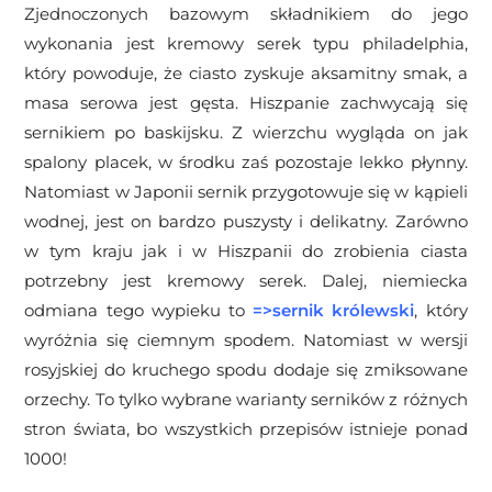
Zjednoczonych bazowym składnikiem do jego
wykonania jest kremowy serek typu philadelphia,
który powoduje, że ciasto zyskuje aksamitny smak, a
masa serowa jest gęsta. Hiszpanie zachwycają się
sernikiem po baskijsku. Z wierzchu wygląda on jak
spalony placek, w środku zaś pozostaje lekko płynny.
Natomiast w Japonii sernik przygotowuje się w kąpieli
wodnej, jest on bardzo puszysty i delikatny. Zarówno
w tym kraju jak i w Hiszpanii do zrobienia ciasta
potrzebny jest kremowy serek. Dalej, niemiecka
odmiana tego wypieku to
=>
sernik królewski
, który
wyróżnia się ciemnym spodem. Natomiast w wersji
rosyjskiej do kruchego spodu dodaje się zmiksowane
orzechy. To tylko wybrane warianty serników z różnych
stron świata, bo wszystkich przepisów istnieje ponad
1000!