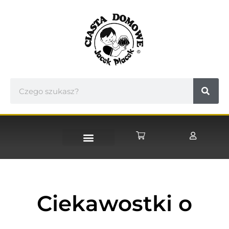
STRONA GŁÓWNA
Ciekawostki o