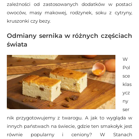
zależności od zastosowanych dodatków w postaci
owoców, masy makowej, rodzynek, soku z cytryny,
kruszonki czy bezy.
Odmiany sernika w różnych częściach
świata
W
Pol
sce
klas
ycz
ny
ser
nik przygotowujemy z twarogu. A jak to wygląda w
innych państwach na świecie, gdzie ten smakołyk jest
równie popularny i ceniony? W Stanach