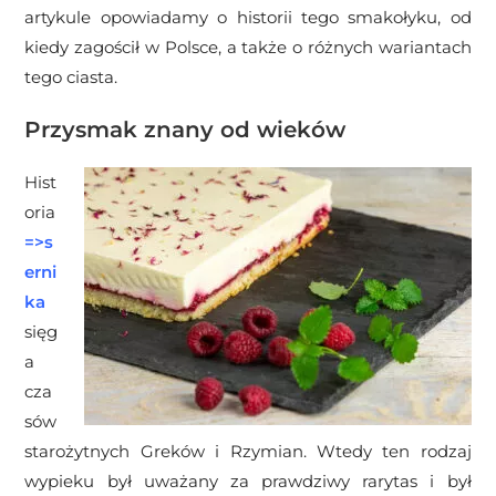
artykule opowiadamy o historii tego smakołyku, od
kiedy zagościł w Polsce, a także o różnych wariantach
tego ciasta.
Przysmak znany od wieków
Hist
oria
=>
s
erni
ka
sięg
a
cza
sów
starożytnych Greków i Rzymian. Wtedy ten rodzaj
wypieku był uważany za prawdziwy rarytas i był