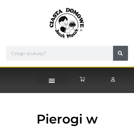
STRONA GŁÓWNA
Pierogi w