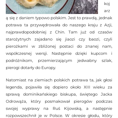
koj
arz
ą się z daniem typowo polskim. Jest to prawdą, jednak
potrawa ta przywędrowała do naszego kraju z Azji,
najprawdopodobniej z Chin. Tam już od czasów
starożytnych zajadano się jiaozi czy baozi, czyli
pierożkami w zbliżonej postaci do znanej nam,
współczesnej wersji. Następnie dzięki kupcom i
podróżnikom, przemierzającym jedwabny szlak,
pierogi dotarły do Europy.
Natomiast na ziemiach polskich potrawa ta, jak głosi
legenda, pojawiła się dopiero około XIII wieku za
sprawą dominikańskiego biskupa, świętego Jacka
Odrowąża, który posmakował pierogów podczas
swojej wyprawy na Ruś Kijowską, a następnie
rozpowszechnił je w Polsce. W okresie głodu, który