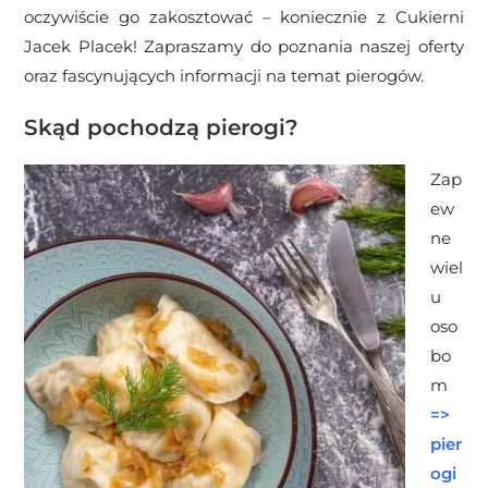
oczywiście go zakosztować – koniecznie z Cukierni
Jacek Placek! Zapraszamy do poznania naszej oferty
oraz fascynujących informacji na temat pierogów.
Skąd pochodzą pierogi?
Zap
ew
ne
wiel
u
oso
bo
m
=>
pier
ogi