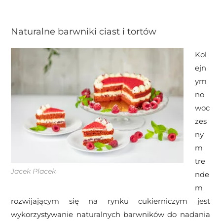
Naturalne barwniki ciast i tortów
Kol
ejn
ym
no
woc
zes
ny
m
tre
Jacek Placek
nde
m
rozwijającym się na rynku cukierniczym jest
wykorzystywanie naturalnych barwników do nadania