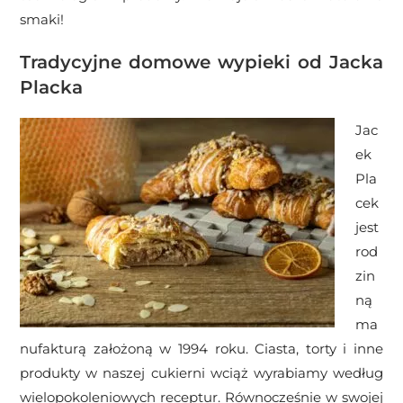
smaki!
Tradycyjne domowe wypieki od Jacka
Placka
Jac
ek
Pla
cek
jest
rod
zin
ną
ma
nufakturą założoną w 1994 roku. Ciasta, torty i inne
produkty w naszej cukierni wciąż wyrabiamy według
wielopokoleniowych receptur. Równocześnie w swojej