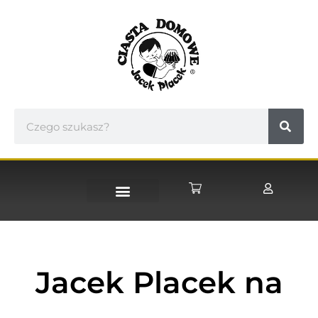
STRONA GŁÓWNA
Jacek Placek na