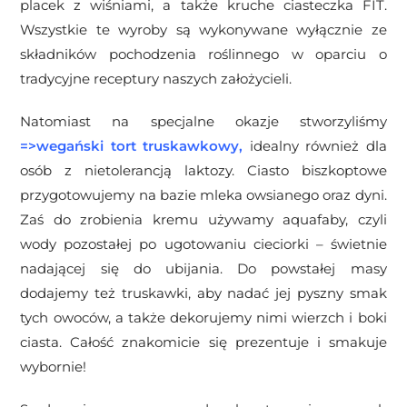
placek z wiśniami, a także kruche ciasteczka FIT.
Wszystkie te wyroby są wykonywane wyłącznie ze
składników pochodzenia roślinnego w oparciu o
tradycyjne receptury naszych założycieli.
Natomiast na specjalne okazje stworzyliśmy
=>
wegański tort truskawkowy
,
idealny również dla
osób z nietolerancją laktozy. Ciasto biszkoptowe
przygotowujemy na bazie mleka owsianego oraz dyni.
Zaś do zrobienia kremu
używamy aquafaby, czyli
wody pozostałej po ugotowaniu cieciorki – świetnie
nadającej się do ubijania. Do powstałej masy
dodajemy też truskawki, aby nadać jej pyszny smak
tych owoców, a także dekorujemy nimi wierzch i boki
ciasta. Całość znakomicie się prezentuje i smakuje
wybornie!