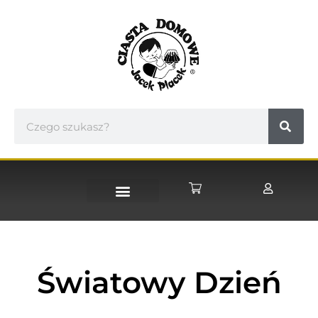
STRONA GŁÓWNA
Światowy Dzień