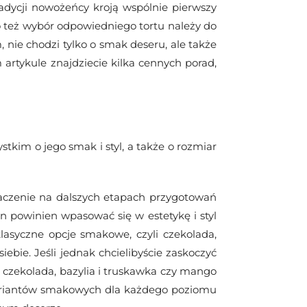
radycji nowożeńcy kroją wspólnie pierwszy
o też wybór odpowiedniego tortu należy do
 nie chodzi tylko o smak deseru, ale także
 artykule znajdziecie kilka cennych porad,
stkim o jego smak i styl, a także o rozmiar
aczenie na dalszych etapach przygotowań
n powinien wpasować się w estetykę i styl
asyczne opcje smakowe, czyli czekolada,
iebie. Jeśli jednak chcielibyście zaskoczyć
a czekolada, bazylia i truskawka czy mango
ariantów smakowych dla każdego poziomu