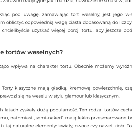
nić zarówno tradycyjne jak i bardziej nowoczesne smaki w je
iąć pod uwagę, zamawiając tort weselny, jest jego wła
 obliczyć odpowiednią wagę ciasta dopasowaną do liczby 
chcielibyście uzyskać więcej porcji tortu, aby jeszcze o
yle tortów weselnych?
ząco wpływa na charakter tortu. Obecnie możemy wyróżni
ą. Torty klasyczne mają gładką, kremową powierzchnię, cz
sprawdzi się na weselu w stylu glamour lub klasycznym.
h latach zyskały dużą popularność. Ten rodzaj tortów cech
mu, natomiast „semi-naked” mają lekko przesmarowane boki
taj naturalne elementy: kwiaty, owoce czy nawet zioła. Tor