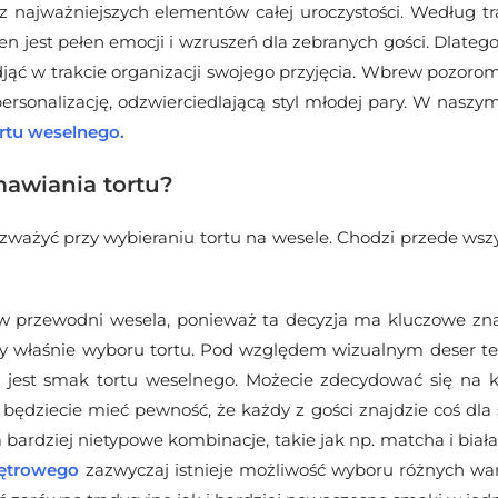
z najważniejszych elementów całej uroczystości. Według t
n jest pełen emocji i wzruszeń dla zebranych gości. Dlateg
jąć w trakcie organizacji swojego przyjęcia. Wbrew pozorom,
ersonalizację, odzwierciedlającą styl młodej pary. W naszym
rtu weselnego
.
awiania tortu?
rozważyć przy wybieraniu tortu na wesele. Chodzi przede wszy
w przewodni wesela, ponieważ ta decyzja ma kluczowe zn
 czy właśnie wyboru tortu. Pod względem wizualnym deser te
 jest smak tortu weselnego. Możecie zdecydować się na kl
i będziecie mieć pewność, że każdy z gości znajdzie coś dla s
 bardziej nietypowe kombinacje, takie jak np. matcha i biał
iętrowego
zazwyczaj istnieje możliwość wyboru różnych w