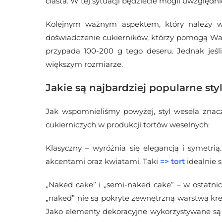
ciasta. W tej sytuacji będziecie mogli uwzględ
Kolejnym ważnym aspektem, który należy wz
doświadczenie cukierników, którzy pomogą Wam
przypada 100-200 g tego deseru. Jednak jeśli 
większym rozmiarze.
Jakie są najbardziej popularne st
Jak wspomnieliśmy powyżej, styl wesela znac
cukierniczych w produkcji tortów weselnych:
Klasyczny – wyróżnia się elegancją i symetri
akcentami oraz kwiatami. Taki
=>
tort
idealnie 
„Naked cake” i „semi-naked cake” – w ostatnic
„naked” nie są pokryte zewnętrzną warstwą kre
Jako elementy dekoracyjne wykorzystywane są tu