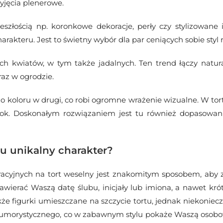
yjęcia plenerowe.
szłością np. koronkowe dekoracje, perły czy stylizowane i
akteru. Jest to świetny wybór dla par ceniących sobie styl r
ch kwiatów, w tym także jadalnych. Ten trend łączy natural
raz w ogrodzie.
ego koloru w drugi, co robi ogromne wrażenie wizualne. W
zrok. Doskonałym rozwiązaniem jest tu również dopasowani
mu unikalny charakter?
cyjnych na tort weselny jest znakomitym sposobem, aby za
ierać Waszą datę ślubu, inicjały lub imiona, a nawet krótk
 figurki umieszczane na szczycie tortu, jednak niekoniec
 humorystycznego, co w zabawnym stylu pokaże Waszą osobow