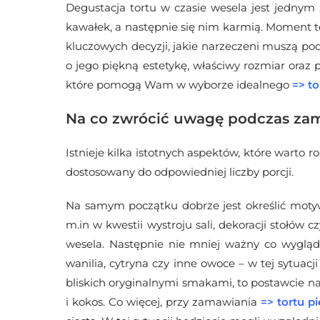
Degustacja tortu w czasie wesela jest jednym 
kawałek, a następnie się nim karmią. Moment te
kluczowych decyzji, jakie narzeczeni muszą pod
o jego piękną estetykę, właściwy rozmiar oraz p
które pomogą Wam w wyborze idealnego
=>
to
Na co zwrócić uwagę podczas zam
Istnieje kilka istotnych aspektów, które warto 
dostosowany do odpowiedniej liczby porcji.
Na samym początku dobrze jest określić moty
m.in w kwestii wystroju sali, dekoracji stołów
wesela. Następnie nie mniej ważny co wygląd
wanilia, cytryna czy inne owoce – w tej sytuacj
bliskich oryginalnymi smakami, to postawcie na
i kokos. Co więcej, przy zamawiania
=>
tortu p