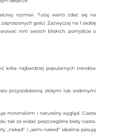
dnym deserze.
ściwy rozmiar. Tutaj warto zdać się na
zaproszonych gości. Zazwyczaj na 1 osobę
bdarować nim swoich bliskich, pomyślcie o
ć kilka najbardziej popularnych trendów
ęsto przyozdobioną złotymi lub srebrnymi
uje minimalizm i naturalny wygląd. Ciasta
, tak że widać poszczególne blaty ciasta.
ty „naked” i „semi-naked” idealnie pasują