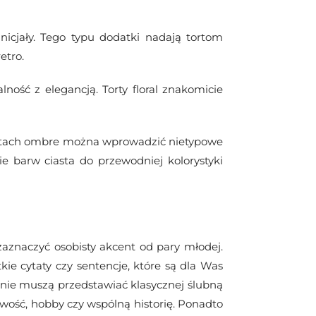
nicjały. Tego typu dodatki nadają tortom
etro.
ność z elegancją. Torty floral znakomicie
 tortach ombre można wprowadzić nietypowe
e barw ciasta do przewodniej kolorystyki
znaczyć osobisty akcent od pary młodej.
ie cytaty czy sentencje, które są dla Was
znie muszą przedstawiać klasycznej ślubną
ość, hobby czy wspólną historię. Ponadto