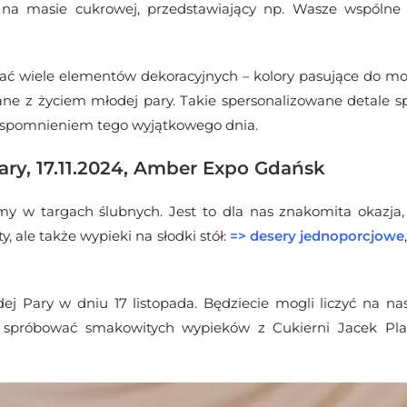
k na masie cukrowej, przedstawiający np. Wasze wspólne
ć wiele elementów dekoracyjnych – kolory pasujące do mot
zane z życiem młodej pary.
Takie spersonalizowane detale spr
spomnieniem tego wyjątkowego dnia.
ary, 17.11.2024, Amber Expo Gdańsk
ymy w targach ślubnych. Jest to dla nas znakomita okazja
 ale także wypieki na słodki stół:
=>
desery jednoporcjowe
ej Pary w dniu 17 listopada. Będziecie mogli liczyć na n
 spróbować smakowitych wypieków z Cukierni Jacek Place