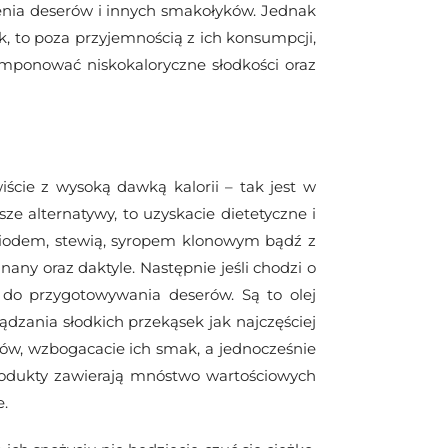
zenia deserów i innych smakołyków. Jednak
, to poza przyjemnością z ich konsumpcji,
mponować niskokaloryczne słodkości oraz
ście z wysoką dawką kalorii – tak jest w
e alternatywy, to uzyskacie dietetyczne i
 miodem, stewią, syropem klonowym bądź z
nany oraz daktyle. Następnie jeśli chodzi o
ię do przygotowywania deserów. Są to olej
ądzania słodkich przekąsek jak najczęściej
rów, wzbogacacie ich smak, a jednocześnie
 produkty zawierają mnóstwo wartościowych
e.