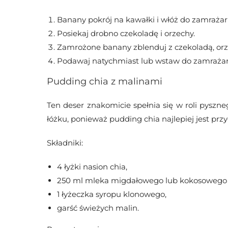
Banany pokrój na kawałki i włóż do zamraża
Posiekaj drobno czekoladę i orzechy.
Zamrożone banany zblenduj z czekoladą, or
Podawaj natychmiast lub wstaw do zamrażarki 
Pudding chia z malinami
Ten deser znakomicie spełnia się w roli pyszne
łóżku, ponieważ pudding chia najlepiej jest pr
Składniki:
4 łyżki nasion chia,
250 ml mleka migdałowego lub kokosowego 
1 łyżeczka syropu klonowego,
garść świeżych malin.