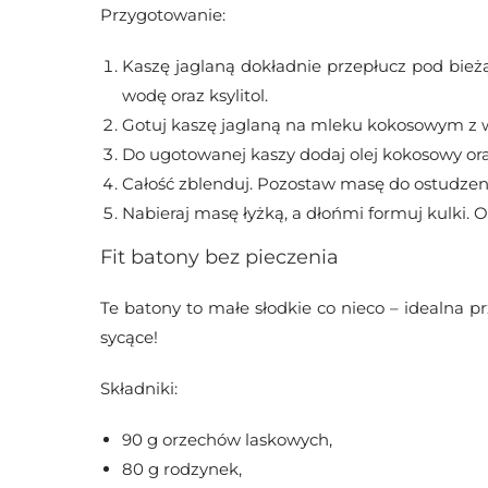
Przygotowanie:
Kaszę jaglaną dokładnie przepłucz pod bieżą
wodę oraz ksylitol.
Gotuj kaszę jaglaną na mleku kokosowym z wo
Do ugotowanej kaszy dodaj olej kokosowy or
Całość zblenduj. Pozostaw masę do ostudzeni
Nabieraj masę łyżką, a dłońmi formuj kulki. 
Fit batony bez pieczenia
Te batony to małe słodkie co nieco – idealna p
sycące!
Składniki:
90 g orzechów laskowych,
80 g rodzynek,