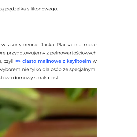
cą pędzelka silikonowego.
 w asortymencie Jacka Placka nie może
tóre przygotowujemy z pełnowartościowych
, czyli
=>
ciasto malinowe z ksylitoelm
w
wyborem nie tylko dla osób ze specjalnymi
uktów i domowy smak ciast.