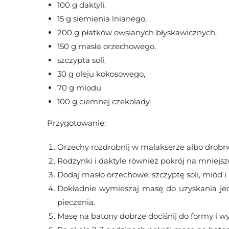
100 g daktyli,
15 g siemienia lnianego,
200 g płatków owsianych błyskawicznych,
150 g masła orzechowego,
szczypta soli,
30 g oleju kokosowego,
70 g miodu
100 g ciemnej czekolady.
Przygotowanie:
Orzechy rozdrobnij w malakserze albo drobno
Rodzynki i daktyle również pokrój na mniejsz
Dodaj masło orzechowe, szczyptę soli, miód i
Dokładnie wymieszaj masę do uzyskania jed
pieczenia.
Masę na batony dobrze dociśnij do formy i w