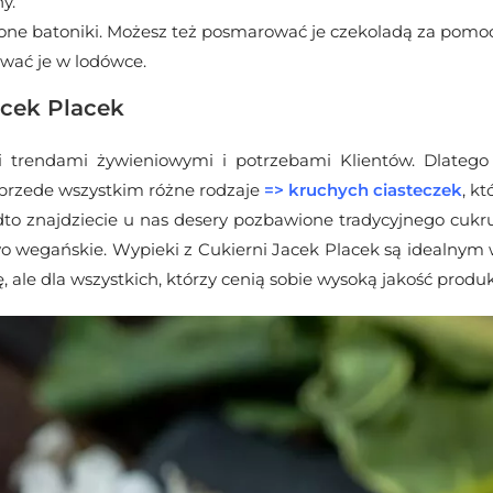
y.
zone batoniki. Możesz też posmarować je czekoladą za pomo
wać je w lodówce.
acek Placek
 trendami żywieniowymi i potrzebami Klientów. Dlatego
przede wszystkim różne rodzaje
=>
kruchych ciasteczek
, k
dto znajdziecie u nas desery pozbawione tradycyjnego cukru
wo wegańskie. Wypieki z Cukierni Jacek Placek są idealnym 
, ale dla wszystkich, którzy cenią sobie wysoką jakość prod