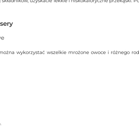
adników, uzyskacie lekkie i niskokaloryczne przekąski. Po i
esery
we
w można wykorzystać wszelkie mrożone owoce i różnego rod
.