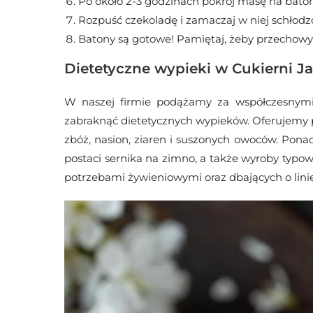
Po około 2-3 godzinach pokrój masę na baton
Rozpuść czekoladę i zamaczaj w niej schłod
Batony są gotowe! Pamiętaj, żeby przechowy
Dietetyczne wypieki w Cukierni J
W naszej firmie podążamy za współczesnymi
zabraknąć dietetycznych wypieków. Oferujemy 
zbóż, nasion, ziaren i suszonych owoców. Pona
postaci sernika na zimno, a także wyroby typo
potrzebami żywieniowymi oraz dbających o linię