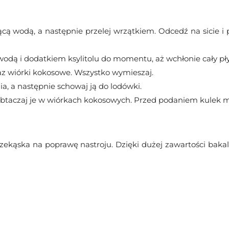
cą wodą, a następnie przelej wrzątkiem. Odcedź na sicie i
dą i dodatkiem ksylitolu do momentu, aż wchłonie cały pły
az wiórki kokosowe. Wszystko wymieszaj.
a, a następnie schowaj ją do lodówki.
Obtaczaj je w wiórkach kokosowych. Przed podaniem kulek mocy
rzekąska na poprawę nastroju. Dzięki dużej zawartości bakal