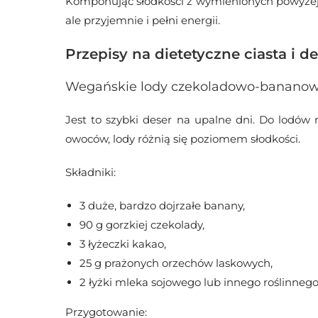
Komponując słodkości z wymienionych powyżej skł
ale przyjemnie i pełni energii.
Przepisy na dietetyczne ciasta i d
Wegańskie lody czekoladowo-banano
Jest to szybki deser na upalne dni. Do lodó
owoców, lody różnią się poziomem słodkości.
Składniki:
3 duże, bardzo dojrzałe banany,
90 g gorzkiej czekolady,
3 łyżeczki kakao,
25 g prażonych orzechów laskowych,
2 łyżki mleka sojowego lub innego roślinnego
Przygotowanie: