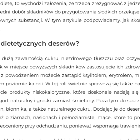
 dietę, to wychodzi założenia, że trzeba zrezygnować z jed
iedni dobór składników do przygotowania słodkich przekąsek
wnych substancji. W tym artykule podpowiadamy, jak sko
.
 dietetycznych deserów?
 dużą zawartością cukru, niezdrowego tłuszczu oraz oczywi
k w miejsce powyższych składników zastosujecie ich zdrowsz
er z powodzeniem możecie zastąpić ksylitolem, erytrolem,
m poziomie kalorii. W tej roli świetnie sprawdzą się także ba
iecie produkty niskokaloryczne, które doskonale nadają s
gurt naturalny i grecki zamiast śmietany. Poza tym do sporz
, błonnika, a także naturalnego cukru. Dodając je do dese
eż o ziarnach, nasionach i pełnoziarnistej mące, które to
nieoceniony przy odchudzaniu, ponieważ wspomaga trawieni