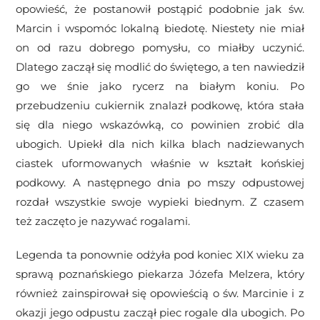
opowieść, że postanowił postąpić podobnie jak św.
Marcin i wspomóc lokalną biedotę. Niestety nie miał
on od razu dobrego pomysłu, co miałby uczynić.
Dlatego zaczął się modlić do świętego, a ten nawiedził
go we śnie jako rycerz na białym koniu. Po
przebudzeniu cukiernik znalazł podkowę, która stała
się dla niego wskazówką, co powinien zrobić dla
ubogich. Upiekł dla nich kilka blach nadziewanych
ciastek uformowanych właśnie w kształt końskiej
podkowy. A następnego dnia po mszy odpustowej
rozdał wszystkie swoje wypieki biednym. Z czasem
też zaczęto je nazywać rogalami.
Legenda ta ponownie odżyła pod koniec XIX wieku za
sprawą poznańskiego piekarza Józefa Melzera, który
również zainspirował się opowieścią o św. Marcinie i z
okazji jego odpustu zaczął piec rogale dla ubogich. Po