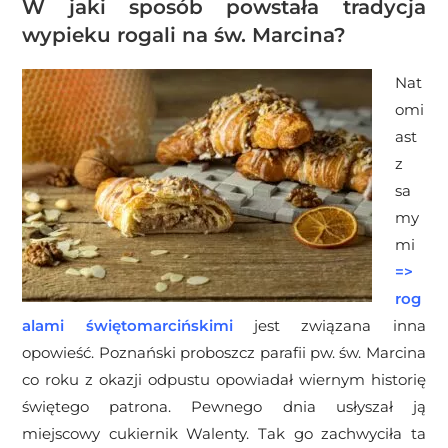
W jaki sposób powstała tradycja
wypieku rogali na św. Marcina?
Nat
omi
ast
z
sa
my
mi
=>
rog
alami świętomarcińskimi
jest związana inna
opowieść. Poznański proboszcz parafii pw. św. Marcina
co roku z okazji odpustu opowiadał wiernym historię
świętego patrona. Pewnego dnia usłyszał ją
miejscowy cukiernik Walenty. Tak go zachwyciła ta