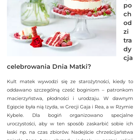
po
ch
od
zi
tra
dy
cja
celebrowania Dnia Matki?
Kult matek wywodzi się ze starożytności, kiedy to
oddawano szczególną cześć boginiom – patronkom
macierzyństwa, płodności i urodzaju. W dawnym
Egipcie była nią Izyda, w Grecji Gaja i Rea, a w Rzymie
Kybele. Dla bogiń organizowano specjalne
uroczystości, aby w ten sposób zaskarbić sobie ich
łaski np. na czas zbiorów. Nadejście chrześcijaństwa