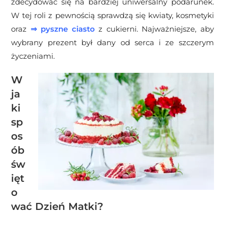
zdecydować się na bardziej uniwersalny podarunek.
W tej roli z pewnością sprawdzą się kwiaty, kosmetyki
oraz
⇒
pyszne ciasto
z cukierni. Najważniejsze, aby
wybrany prezent był dany od serca i ze szczerym
życzeniami.
W
ja
ki
sp
os
ób
św
ięt
o
wać Dzień Matki?