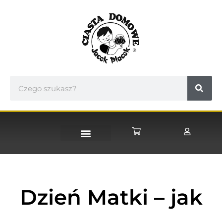
STRONA GŁÓWNA
Dzień Matki – jak