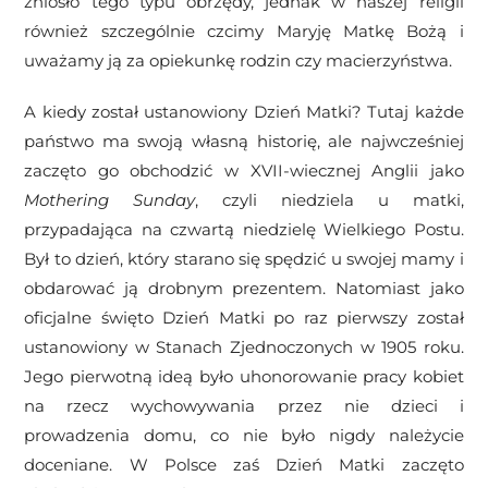
zniosło tego typu obrzędy, jednak w naszej religii
również szczególnie czcimy Maryję Matkę Bożą i
uważamy ją za opiekunkę rodzin czy macierzyństwa.
A kiedy został ustanowiony Dzień Matki? Tutaj każde
państwo ma swoją własną historię, ale najwcześniej
zaczęto go obchodzić w XVII-wiecznej Anglii jako
Mothering Sunday
, czyli niedziela u matki,
przypadająca na czwartą niedzielę Wielkiego Postu.
Był to dzień, który starano się spędzić u swojej mamy i
obdarować ją drobnym prezentem. Natomiast jako
oficjalne święto Dzień Matki po raz pierwszy został
ustanowiony w Stanach Zjednoczonych w 1905 roku.
Jego pierwotną ideą było uhonorowanie pracy kobiet
na rzecz wychowywania przez nie dzieci i
prowadzenia domu, co nie było nigdy należycie
doceniane. W Polsce zaś Dzień Matki zaczęto