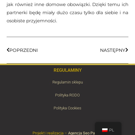
jak również inne domowe obowiązki. Dzięki temu ich
partnerki będę miały dużo czasu tylko dla siebie i na
osobiste przyjemności.
POPRZEDNI
NASTĘPNY
REGULAMINY
Regulamin sklepu
Polityka RODO
Polityka Cookies
PL
Projekt i realizacja –
Agencja Seo Partner