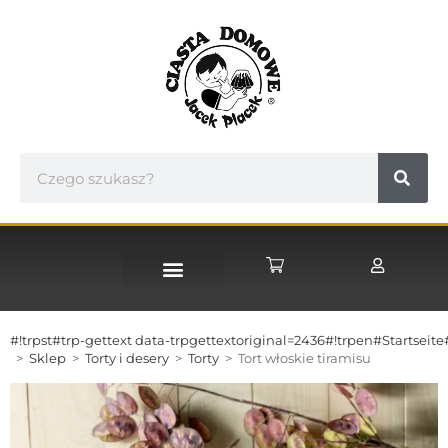
#!trpst#trp-gettext data-trpgettextoriginal=2436#!trpen#Startseite
>
Sklep
>
Torty i desery
>
Torty
>
Tort włoskie tiramisu