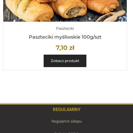
Paszteciki
Paszteciki myśliwskie 100g/szt
7,10
zł
Zobacz produkt
REGULAMINY
Regulamin sklepu