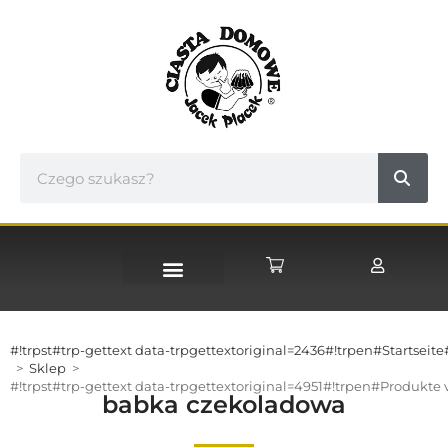
#!trpst#trp-gettext data-trpgettextoriginal=2436#!trpen#Startseite
>
Sklep
>
#!trpst#trp-gettext data-trpgettextoriginal=4951#!trpen#Produkte
babka czekoladowa