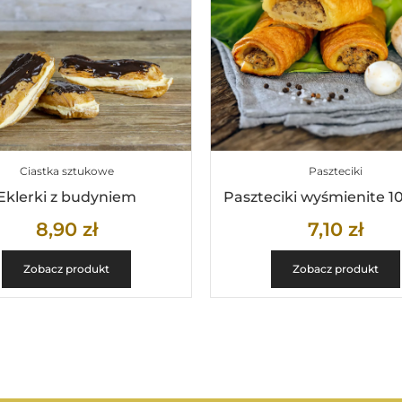
Ciastka sztukowe
Paszteciki
Eklerki z budyniem
Paszteciki wyśmienite 1
8,90
zł
7,10
zł
Zobacz produkt
Zobacz produkt