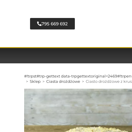
795 669 692
#!trpst#trp-gettext data-trpgettextoriginal=2469#!trp
>
Sklep
>
Ciasta drożdżowe
>
Ciasto drożdżowe z kru