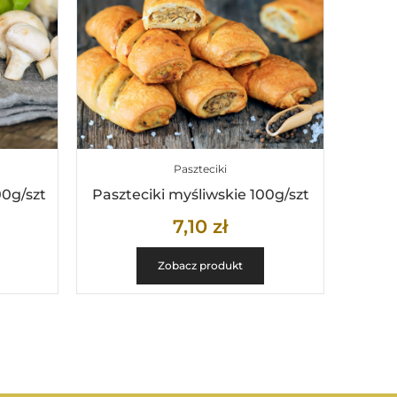
Paszteciki
00g/szt
Paszteciki myśliwskie 100g/szt
7,10
zł
Zobacz produkt