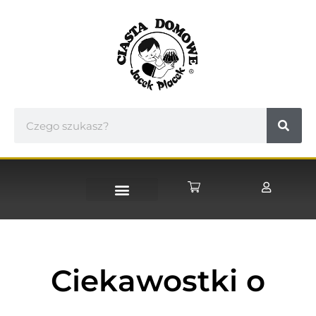
STRONA GŁÓWNA
Ciekawostki o