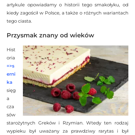
artykule opowiadamy o historii tego smakołyku, od
kiedy zagościł w Polsce, a także o różnych wariantach
tego ciasta.
Przysmak znany od wieków
Hist
oria
=>
s
erni
ka
sięg
a
cza
sów
starożytnych Greków i Rzymian. Wtedy ten rodzaj
wypieku był uważany za prawdziwy rarytas i był