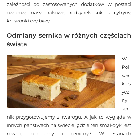
zależności od zastosowanych dodatków w postaci
owoców, masy makowej, rodzynek, soku z cytryny,
kruszonki czy bezy.
Odmiany sernika w różnych częściach
świata
W
Pol
sce
klas
ycz
ny
ser
nik przygotowujemy z twarogu. A jak to wygląda w
innych państwach na świecie, gdzie ten smakołyk jest
równie popularny i ceniony? W Stanach