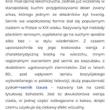
Król miał opinię łakomczucha. Jednak już wcześniej w
staropolskiej kuchni przygotowywano deser zwany
arkas, którego jednym ze składników był twaróg.
Sernik we współczesnej formie stał się popularnym
ciastem w Polsce w XIX wieku. Nazywany był niekiedy
plackiem serowym, wypiekano go na suchym spodzie
albo bez – w stylu wiedeńskim. Z czasem
upowszechniła się jego krakowska wersja z
charakterystyczną kratką na wierzchu. Innym
regionalnym wariantem jest sernik po kaszubsku z
dodatkiem ugotowanych ziemniaków. Zaś w latach
80., pod wpływem serialu brazylijskiego
wyświetlanego w polskiej telewizji, dużą popularność
zyska
ł
=>
sernik Izaura
– nazwany tak na cześć
tytułowej bohaterki. Jest to dwukolorowa wersja
ciasta, w jednej części wzbogacona o kakao, dzięki
czemu uzyskuje się ciekawy efekt wizualny.