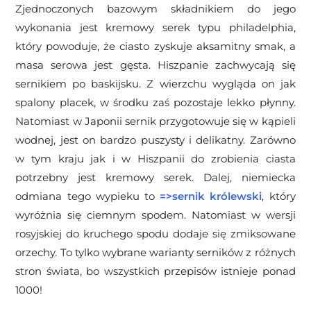
Zjednoczonych bazowym składnikiem do jego
wykonania jest kremowy serek typu philadelphia,
który powoduje, że ciasto zyskuje aksamitny smak, a
masa serowa jest gęsta. Hiszpanie zachwycają się
sernikiem po baskijsku. Z wierzchu wygląda on jak
spalony placek, w środku zaś pozostaje lekko płynny.
Natomiast w Japonii sernik przygotowuje się w kąpieli
wodnej, jest on bardzo puszysty i delikatny. Zarówno
w tym kraju jak i w Hiszpanii do zrobienia ciasta
potrzebny jest kremowy serek. Dalej, niemiecka
odmiana tego wypieku to
=>
sernik królewski
, który
wyróżnia się ciemnym spodem. Natomiast w wersji
rosyjskiej do kruchego spodu dodaje się zmiksowane
orzechy. To tylko wybrane warianty serników z różnych
stron świata, bo wszystkich przepisów istnieje ponad
1000!