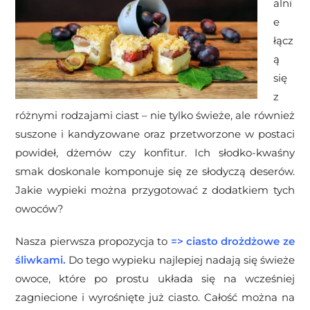
alni
e
łącz
ą
się
z
różnymi rodzajami ciast
– nie tylko świeże, ale również
suszone i kandyzowane oraz przetworzone w postaci
powideł, dżemów czy
konfitur. Ich słodko-kwaśny
smak doskonale komponuje się ze słodyczą deserów.
Jakie wypieki można przygotować z dodatkiem tych
owoców?
Nasza pierwsza propozycja to
=>
ciasto drożdżowe ze
śliwkami
.
Do tego wypieku najlepiej nadają się świeże
owoce, które po prostu układa się na wcześniej
zagniecione i wyrośnięte już ciasto. Całość można na