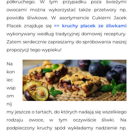
półkruchego. W tym przypadku poza świeżymi
owocami można wykorzystać także przetwory np.
powidła śliwkowe. W asortymencie Cukierni Jacek
Placek znajduje się
=>
kruchy placek ze śliwkami
wykonywany według tradycyjnej domowej receptury.
Zatem serdecznie zapraszamy do spróbowania naszej
propozycji tego wypieku!
Na
kon
iec
wsp
om
nij
my jeszcze o tartach, do których nadają się wszelkiego
rodzaju owoce, w tym oczywiście śliwki. Na
podpieczony kruchy spód wykładamy nadzienie np.