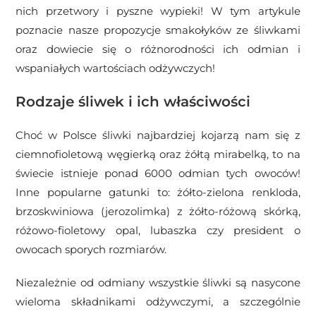
nich przetwory i pyszne wypieki! W tym artykule
poznacie nasze propozycje smakołyków ze śliwkami
oraz dowiecie się o różnorodności ich odmian i
wspaniałych wartościach odżywczych!
Rodzaje śliwek i ich właściwości
Choć w Polsce śliwki najbardziej kojarzą nam się z
ciemnofioletową węgierką oraz żółtą mirabelką, to na
świecie istnieje ponad 6000 odmian tych owoców!
Inne popularne gatunki to: żółto-zielona renkloda,
brzoskwiniowa (jerozolimka) z żółto-różową skórką,
różowo-fioletowy opal, lubaszka czy president o
owocach sporych rozmiarów.
Niezależnie od odmiany wszystkie śliwki są nasycone
wieloma składnikami odżywczymi, a szczególnie